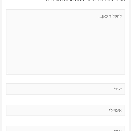
להקליד
כאן...
שם*
אימייל*
אתר