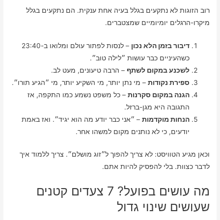
רוב הזוגות לא נתקעים בגלל בעיה אחת ענקית. הם נתקעים בגלל
מיקרו-הרגלים יומיומיים שמצטברים.
דיבור בזמן הלא נכון
– לנסות לפתור עולם ומלואו ב-23:40
כשהעיניים כבר עושות ״לילה טוב״.
לשכנע במקום לשתף
– הרבה טיעונים, מעט לב.
ספירת נקודות
– מי נתן יותר, מי השקיע יותר, מי ״הגיע תורו״.
הגנה במקום סקרנות
– כל משפט נשמע כמו התקפה, אז
התגובה היא מגן-ברזל.
הנחות מוקדמות
– ״אני כבר יודע מה הוא יגיד״. ואז באמת
יודעים, כי לא נותנים מקום למשהו אחר.
וכאן מגיע הטוויסט: לא צריך להפוך ל״זוג מושלם״. צריך ללמוד איך
לדבר כצוות. בלי להפסיק להיות אתם.
מה עושים בפועל? 7 צעדים קטנים
שעושים שינוי גדול