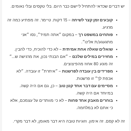
יש דברים שכדאי להתחיל ליישם כבר היום. בלי טקסים ובלי נאומים.
קובעים זמן קצר לשיחה
– 15 דקות. טיימר. זה מפתיע כמה זה
מרגיע.
פותחים במשפט רך
– במקום ״אתה תמיד״, נסו ״אני
מתגעגע/ת אלינו״.
שואלים שאלה אחת אמיתית
– לא כדי להוכיח, כדי להבין.
מחזירים במילים שלכם
– ״אם הבנתי נכון, את מרגישה ש…״
זה מונע 80 אחוז מהפיצוצים.
מפרידים בין עובדה לפרשנות
– ״איחרת״ זו עובדה. ״לא
אכפת לך״ זו פרשנות.
מסיימים עם דבר אחד קטן טוב
– כן, גם אם היה קשה.
במיוחד אם היה קשה.
בוחרים מאבק אחד פחות
– לא כי מוותרים על עצמכם, אלא
כי אתם לא במלחמה.
זה לא קסם. זה אימון. וזוגיות טובה היא דבר מאומן, לא דבר מקרי.