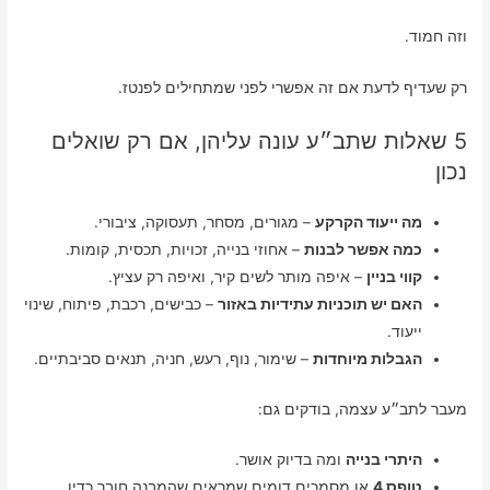
וזה חמוד.
רק שעדיף לדעת אם זה אפשרי לפני שמתחילים לפנטז.
5 שאלות שתב״ע עונה עליהן, אם רק שואלים
נכון
מה ייעוד הקרקע
– מגורים, מסחר, תעסוקה, ציבורי.
כמה אפשר לבנות
– אחוזי בנייה, זכויות, תכסית, קומות.
קווי בניין
– איפה מותר לשים קיר, ואיפה רק עציץ.
האם יש תוכניות עתידיות באזור
– כבישים, רכבת, פיתוח, שינוי
ייעוד.
הגבלות מיוחדות
– שימור, נוף, רעש, חניה, תנאים סביבתיים.
מעבר לתב״ע עצמה, בודקים גם:
היתרי בנייה
ומה בדיוק אושר.
טופס 4
או מסמכים דומים שמראים שהמבנה חובר כדין