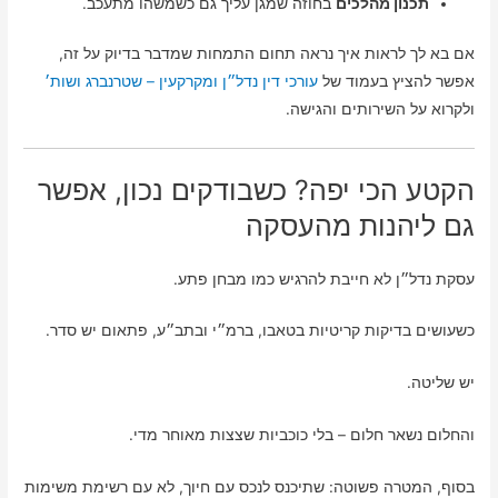
תכנון מהלכים
בחוזה שמגן עליך גם כשמשהו מתעכב.
אם בא לך לראות איך נראה תחום התמחות שמדבר בדיוק על זה,
אפשר להציץ בעמוד של
עורכי דין נדל״ן ומקרקעין – שטרנברג ושות׳
ולקרוא על השירותים והגישה.
הקטע הכי יפה? כשבודקים נכון, אפשר
גם ליהנות מהעסקה
עסקת נדל״ן לא חייבת להרגיש כמו מבחן פתע.
כשעושים בדיקות קריטיות בטאבו, ברמ״י ובתב״ע, פתאום יש סדר.
יש שליטה.
והחלום נשאר חלום – בלי כוכביות שצצות מאוחר מדי.
בסוף, המטרה פשוטה: שתיכנס לנכס עם חיוך, לא עם רשימת משימות