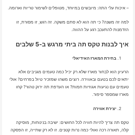
– איכות עלי התה: מיובשים במיוחד, מטופלים לשימור טריות וארומה.
למה זה משנה? כי תה הוא לא סתם משקה. זה רגש, זו מסורת, זו
הזדמנות להתעכב רגע על ההווה.
איך לבנות טקס תה ביתי מרגש ב-5 שלבים
בחירת המארז האידיאלי
הרעיון הוא לבחור מארז שלא רק יכיל כמה טעמים מגניבים אלא
יתאים לכם בטעם ובאווירה. רוצים משהו שמזכיר טיול בפרחים? אולי
טעמים עם נגיעות אגוזיות חמות? או העדפת תה ירוק טהור? קחו
מארז שמספר סיפור.
יצירת אווירה
טקס תה צריך להיות חוויה לכל החושים: ישיבה בנינוחות, מוסיקה
קלה, תאורה רכה ואולי כמה נרות קטנים. זו לא רק שתייה, זו הפסקה