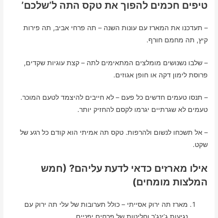
טיפים חכמים להפוך את טקס התה ל’שלכם’
– תעדכנו את המארז עם עונות השנה – תה פרחי אביב, תה פירות
קיץ, תה מחמם חורף.
– שלבו נשנושים מומלצים המתאימים לתה – קצת עוגיות שקדים,
פרוסת לימון דקה או חופן אגוזים.
– תנסו טעמים חדשים כל פעם – לא חייבים להיצמד לטעם המוכר.
טעמים לא שגרתיים יגרמו לקסם להחזיק יותר.
– אל תשכחו לנשום ולהרפות. טקס תה אמיתי הוא קודם כל רגע של
שקט.
אילו מארזים כדאי לדעת עליהם? (חמש
המלצות מומחים)
מארז תה ירוק אסייתי – כולל תערובות של עלי תה ירוק עם
נגיעות ג’ינג’ר וחליטות של פרחים יפניים.