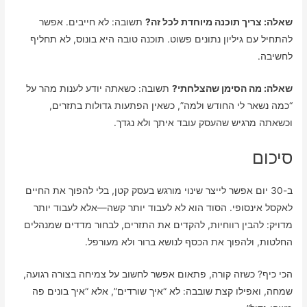
שאלה: צריך תוכנה מיוחדת לכל זה?
תשובה: לא חייבים. אפשר
להתחיל עם גיליון נתונים פשוט. תוכנה טובה היא בונוס, לא תחליף
לחשיבה.
שאלה: מה הסימן שהצלחתי?
תשובה: כשאתה יודע לענות מהר על
“כמה נשאר לי החודש ולמה”, כשאין הפתעות גדולות בתזרים,
וכשאתה מרגיש שהעסק עובד איתך ולא נגדך.
סיכום
ב-30 יום אפשר לייצר שינוי מורגש בעסק קטן, בלי להפוך את החיים
לאקסל אינסופי. הסוד הוא לא לעבוד יותר קשה—אלא לעבוד יותר
מדויק: להבין רווחיות, להקדים את התזרים, לבחור מדדים שמנהלים
החלטות, ולהפוך את הכסף לנושא ברור ולא מעורפל.
הכי כיף? כשזה קורה, פתאום אפשר לחשוב על צמיחה בצורה רגועה,
שמחה, ואפילו קצת שובבה: לא “איך שורדים”, אלא “איך בונים פה