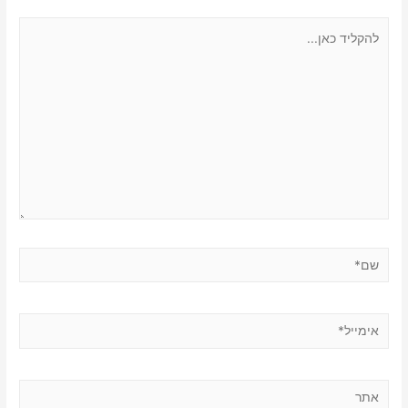
להקליד
כאן...
שם*
אימייל*
אתר