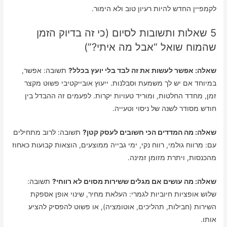
לקמפיין החדש להיות רעיון טוב ולא הימור.
5 שאלות ותשובות לסיום (כי זה בדיוק הזמן
שהמוח שואל “אבל מה איתי?”)
שאלה: אפשר לעשות את זה לבד בלי יועץ בכלל?
תשובה: אפשר,
במיוחד אם יש לך משמעת וסבלנות. ייעוץ אובייקטיבי פשוט מקצר
זמן, מחדד החלטות, ומוריד טעויות יקרות. לפעמים זה ההבדל בין
חודש מסודר לשנה של ניסוי וטעייה.
שאלה: מה המדדים הכי חשובים לעסק קטן?
תשובה: לרוב מתחילים
עם: מרווח גולמי, רווח נקי, ימי גבייה ממוצעים, הוצאות קבועות כאחוז
מהכנסות, ויתרת מזומן זמינה.
שאלה: מה עושים אם מגלים ששירות מסוים לא רווחי?
תשובה:
שלוש אופציות חיוביות לגמרי: העלאת מחיר, שינוי אופן אספקת
השירות (חבילות, תהליכים, אוטומציה), או פשוט להפסיק להציע
אותו.