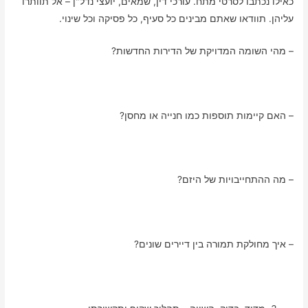
כאילו נכתבו לסרטי מתח. עורכי דין, שמאים, יועצי נדל"ן – אל תוותרו
עליהן. תוודאו שאתם מבינים כל סעיף, כל פסיקה וכל שינוי.
– מהי השומה המדויקת של הדירות החדשות?
– האם קיימות תוספות כמו חנייה או מחסן?
– מה ההתחייבויות של היזם?
– איך מחולקת תמורה בין דיירים שונים?