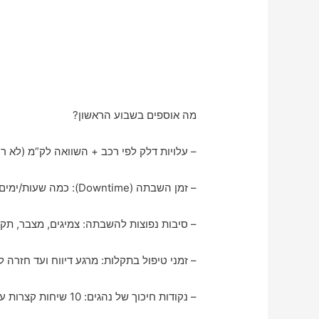
מה אוספים בשבוע הראשון?
– עלויות דלק לפי רכב + השוואה לק”מ (לא ר
– זמן השבתה (Downtime): כמה שעות/ימים רכבים לא עובדים בחודש
– סיבות נפוצות להשבתה: צמיגים, מצבר, תקל
– זמני טיפול בתקלות: מרגע דיווח ועד חזרה 
– נקודות חיכוך של נהגים: 10 שיחות קצרות עם נהגים נותנות זהב