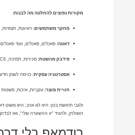
מקורות נפוצים להחלטה מה לבנות:
מחקר משתמשים:
ראיונות, תצפיות,
דאטה:
פאנלים, פאנלים, ועוד פאנלים 
פידבק מהשטח:
מכירות, תמיכה, CS, קהילות משתמשים
אסטרטגיה עסקית:
כניסה לשוק חדש, 
חוויית מוצר:
עקביות, איכות, פשטות 
ולגבי תחושת בטן: היא לא אויב. היא פשוט ד
השולחן, ולהגיד “זו ההשערה שלי”, ואז לבדוק
רודמאפ בלי דרמה