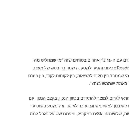
יש אנשים שחשובים שמנהל מוצר הוא “הבן אדם עם ה-Jira”, אחרים בטוחים שזה “מי שמחליט מה
ייכנס בגרסה”, ויש גם את אלו שראו פעם Roadmap צבעוני והגיעו למסקנה שמדובר בסוג של מעצב
י שמחבר בין חלום למציאות, בין לקוחות לקוד, בין ביזנס
שהו באמת ישתמש בזה?”.
אי לגרום למוצר להתקדם בכיוון הנכון, בקצב הנכון, עם
יש נכון למשתמש וגם עובד לארגון. וזה נשמע פשוט עד
שמנסים לעשות את זה ביום של שעתיים פגישות, שלושה Slackים במקביל, ומפתח ששואל “אבל למה