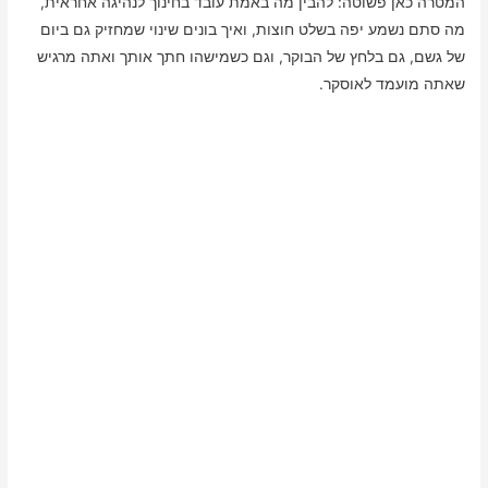
המטרה כאן פשוטה: להבין מה באמת עובד בחינוך לנהיגה אחראית,
מה סתם נשמע יפה בשלט חוצות, ואיך בונים שינוי שמחזיק גם ביום
של גשם, גם בלחץ של הבוקר, וגם כשמישהו חתך אותך ואתה מרגיש
שאתה מועמד לאוסקר.