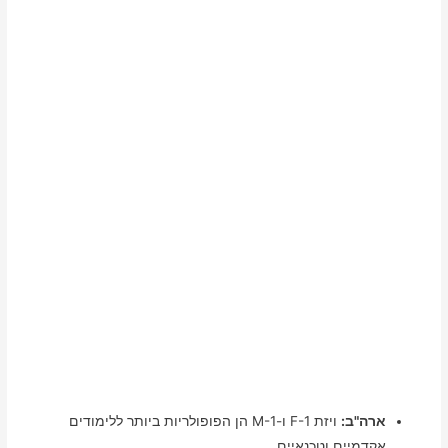
ארה"ב:
ויזת F-1 ו-M-1 הן הפופולריות ביותר ללימודים
אקדמיים וטכנאיים.