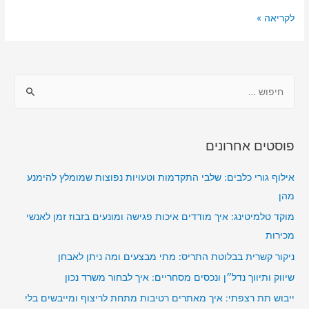
לטובתכם?
טיסות
לקריאה »
פרטיות:
איך
להפוך
ח
כל
י
נסיעה
פ
עסקית
למכונת
ו
פוסטים אחרונים
יעילות
ש
ופרודוקטיביות
:
אילוף גורי כלבים: שלבי התקדמות וטעויות נפוצות שמומלץ להימנע
מהן
מוקד טלמיטינג: איך מודדים איכות פגישה ומונעים בזבוז זמן לאנשי
מכירות
ניקור קשרית בבלוטת התריס: מתי מבצעים ומה ניתן לאבחן
שיווק ותיווך נדל״ן ונכסים מסחריים: איך לבחור משרד נכון
ייבוש תת רצפתי: איך מאתרים רטיבות מתחת לריצוף ומייבשים בלי