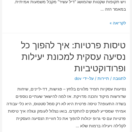
ויש תקופות שקטות שהמושג “דיל עשיר” מקבל משמעות אמיתית.
במאמר הזה …
השפעת
לקריאה »
עונות
השנה
טיסות פרטיות: איך להפוך כל
על
מחירי
נסיעה עסקית למכונת יעילות
הטיסות
ופרודוקטיביות
והזמנים
הטובים
לתגובה
/
תיירות
/ על-ידי
dov
ביותר
נסיעות עסקיות תמיד מלווים בלחץ – פגישות, דד-ליינים, שיחות
להזמנה
שדורשות מיקוד והכנה מדויקת. אז למה להישאר שעתיים נוספים
–
בשדה התעופה? טיסה פרטית היא לא רק סמל סטטוס, היא כלי עבודה
איך
אמיתי שמסייע לעסקים להתקדם. בואו נצלול לעומק ונגלה איך טיסות
לנצל
פרטיות עם סי גרופ יכולות להפוך את כל חוויית הנסיעה העסקית
את
לקלילה ויעילה ברמות שלא …
השינויים