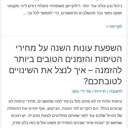
ניהול נכון עולה עוד יותר. רילוקיישן משפחתי מוצלח דורש ליווי מקצועי
ושקט נפשי כבר מהשלבים הראשונים, כדי לאפשר לכל בני …
מעבר
לקריאה »
לחו"ל
עם
השפעת עונות השנה על מחירי
המשפחה:
כך
הטיסות והזמנים הטובים ביותר
תשמרו
להזמנה – איך לנצל את השינויים
על
שקט
לטובתכם?
נפשי
לתגובה
/
תיירות
/ על-ידי
dov
טיסות זולות זה לא סתם מזל בניגוד למה שחושבים, מחירי טיסות לא
קבועים בכלל. הם רוקדים לפי העונה, הביקוש, ואף חוזים את ההמולה
של הטיול שלכם עוד לפני שאתם מחליטים לצאת מהבית. יש רגעים
שנחשבים “עונות שיא” שבהם המחירים פשוט עולים כמו בלון פורץ,