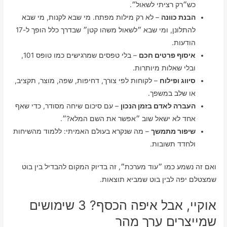
כש״רק רציתי לשאול״.
הבנת כוונה
– לא רק מילות מפתח. מי שבא לקנות, מי שבא
להתלונן, ומי שבא ״לשאול משהו קטן״ שבדרך כלל הופך ל-17
הודעות.
איסוף פרטים חכם
– בלי טפסים שמרגישים כמו טופס 101,
ובלי שאלות מיותרות.
סיווג ופילוח
– לקוחות לפי צורך, דחיפות, שפה, מוצר, תקציב,
או שלב במשפך.
העברה לאדם בזמן הנכון
– עם סיכום שיחה מסודר, כדי שאף
אחד לא ישאל שוב ״אפשר את השם המלא?״.
שיפור מתמשך
– מה שנקרא בעולם האמיתי: ללמוד מהשיחות
ולחדד תשובות.
ואם זה נשמע כמו ״עוד מערכת״, זה בדיוק המקום להבדיל בין בוט
שמצטלם יפה לבין בוט שמביא תוצאות.
אוקיי, אבל איפה הכסף? 3 שימושים
שמייצרים ערך מהר