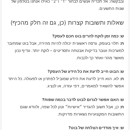
ובבקשה: אל תכריח אנשים לבחור ״1״ ו״2״ כאילו אנחנו בטלפון של
שנות התשעים.
שאלות ותשובות קצרות (כן, גם זה חלק מהכיף)
ש: כמה זמן לוקח להרים בוט חכם לעסק?
ת:
תלוי בעומק. גרסה ראשונית יכולה להיות מהירה, אבל בוט שמחובר
למערכות ועובר בדיקות אבטחה ותסריטים – לוקח יותר. עדיף נכון
מאשר מהר-ואחר כך-לכבות.
ש: הבוט חייב לדעת את כל הידע של העסק?
ת:
לא. הוא חייב לדעת את הידע שמוביל לפתרון או לפעולה. כל היתר
אפשר להשאיר למאמרים, דפי עזרה, או לנציג.
ש: האם אפשר לגרום לבוט לדבר בכמה שפות?
ת:
כן, אבל חשוב להגדיר ״אישיות״ וטון לכל שפה, ולוודא שגם
התשובות המקצועיות נשארות מדויקות.
ש: איך מודדים הצלחה של בוט?