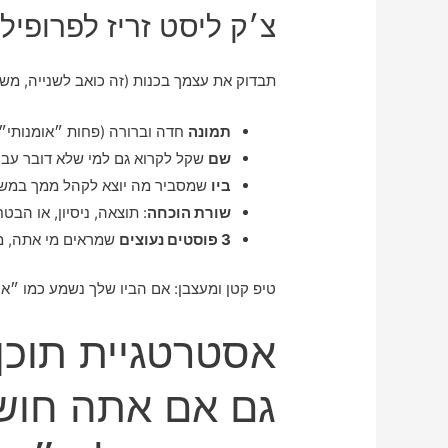
צ׳ק ליסט זריז לפרופיל
תבדוק את עצמך בכנות (זה כואב לשנייה, מש
תמונה
חדה וברורה (פחות ״אומנותי״,
שם
שקל לקרוא גם למי שלא דובר עבר
ביו
שמסביר מה יוצא לקהל ממך במש
שורת הוכחה
: תוצאה, ניסיון, או הבט
3 פוסטים נעוצים
שמראים מי אתה, מה
טיפ קטן ומעצבן: אם הביו שלך נשמע כמו ״אנ
אסטרטגיית תוכן
גם אם אתה חוש