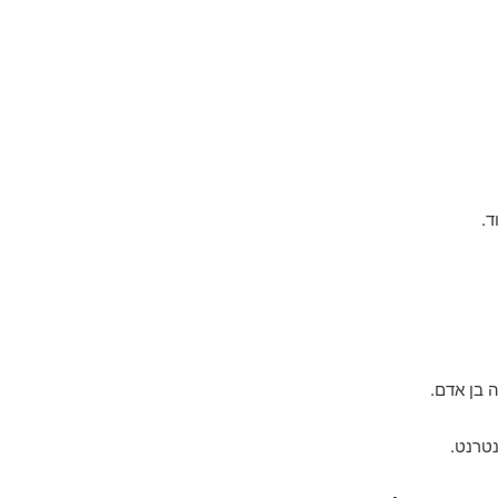
ד.
 בן אדם.
טרנט.