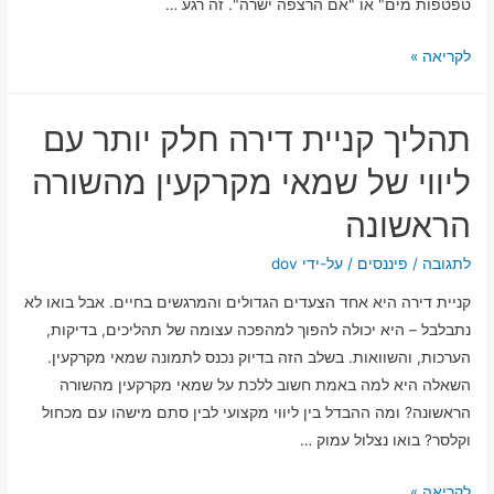
טפטפות מים" או "אם הרצפה ישרה". זה רגע …
המדריך
לקריאה »
המלא
לבדק
תהליך קניית דירה חלק יותר עם
בית
לפני
ליווי של שמאי מקרקעין מהשורה
כניסה
הראשונה
לדירה
חדשה
לתגובה
/
פיננסים
/ על-ידי
dov
מקבלן
קניית דירה היא אחד הצעדים הגדולים והמרגשים בחיים. אבל בואו לא
–
נתבלבל – היא יכולה להפוך למהפכה עצומה של תהליכים, בדיקות,
כל
הערכות, והשוואות. בשלב הזה בדיוק נכנס לתמונה שמאי מקרקעין.
מה
השאלה היא למה באמת חשוב ללכת על שמאי מקרקעין מהשורה
שצריך
הראשונה? ומה ההבדל בין ליווי מקצועי לבין סתם מישהו עם מכחול
לדעת
וקלסר? בואו נצלול עמוק …
כדי
לישון
תהליך
לקריאה »