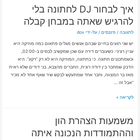
פשוטה
איך לבחור DJ לחתונה בלי
להתחיל:
מפת
להרגיש שאתה במבחן קבלה
דרכים
פיננסית
לתגובה
/
פיננסים
/ על-ידי
dov
לעסק
יש שני רגעים בחיים שבהם אנשים מגלים פתאום כמה מוזיקה היא
קטן
עניין רציני: כשעוברים דירה עם שכן שמקשיב לבסים ב-02:00,
ב-30
וכשמתכננים חתונה. כי בחתונה, המוזיקה היא לא רק “רקע”. היא
יום
הדבק שמחבר בין דודה רונית, החברים מהצבא, בני דודים שלא ראית
מאז בר המצווה, וחבר אחד שמתעקש לבקש שיר שאף אחד לא מכיר
“אבל זה …
איך
לקריאה »
לבחור
DJ
משמעות הצהרת הון
לחתונה
בלי
וההתמודדות הנכונה איתה
להרגיש