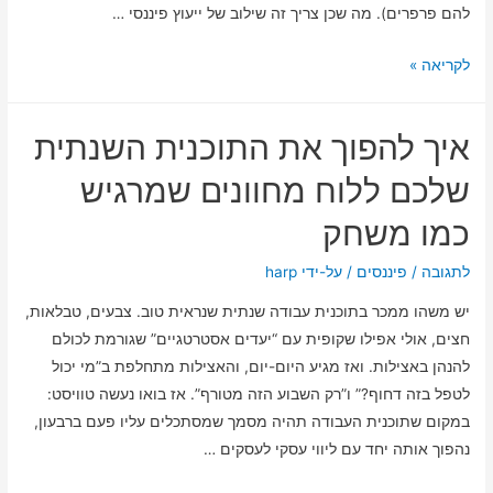
להם פרפרים). מה שכן צריך זה שילוב של ייעוץ פיננסי …
בניית
לקריאה »
עתיד
בטוח
איך להפוך את התוכנית השנתית
למשפחה:
התכנון
שלכם ללוח מחוונים שמרגיש
הפיננסי
כמו משחק
שלא
נותן
לתגובה
/
פיננסים
/ על-ידי
harp
לשגרה
יש משהו ממכר בתוכנית עבודה שנתית שנראית טוב. צבעים, טבלאות,
לבלוע
חצים, אולי אפילו שקופית עם “יעדים אסטרטגיים” שגורמת לכולם
לכם
להנהן באצילות. ואז מגיע היום-יום, והאצילות מתחלפת ב”מי יכול
את
לטפל בזה דחוף?” ו”רק השבוע הזה מטורף”. אז בואו נעשה טוויסט:
החלומות
במקום שתוכנית העבודה תהיה מסמך שמסתכלים עליו פעם ברבעון,
נהפוך אותה יחד עם ליווי עסקי לעסקים …