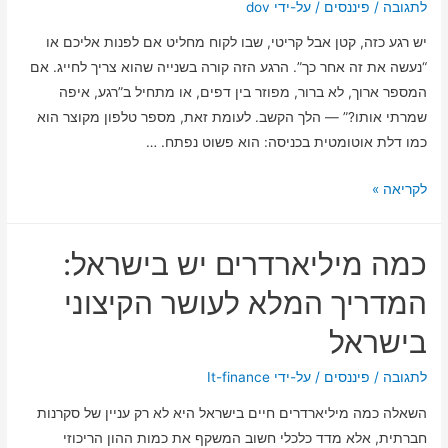
לתגובה
/
פיננסים
/ על-ידי
dov
המקצועי
יש רגע כזה, קטן אבל קריטי, שבו לקוח מחליט אם לפנות אליכם או
לקבלת
“נעשה את זה אחר כך”. הרגע הזה קורה בשנייה שהוא צריך לחייג. אם
החלטה
המספר ארוך, לא ברור, מפוזר בין דפים, או מתחיל ב”רגע, איפה
עסקית
שמרתי אותו?” — הלך הקשב. לעומת זאת, מספר טלפון מקוצר הוא
מושכלת
כמו דלת אוטומטית בכניסה: הוא פשוט נפתח. …
המספר
לקריאה »
הקצר
שמוכר
כמה מיליארדרים יש בישראל:
יותר
מכולם:
המדריך המלא לעושר הקיצוני
כך
בישראל
הופכים
קשר
לתגובה
/
פיננסים
/ על-ידי
It-finance
עם
השאלה כמה מיליארדרים חיים בישראל היא לא רק עניין של סקרנות
לקוחות
חברתית, אלא מדד כלכלי חשוב המשקף את כמות ההון הריכוזי
לקל,