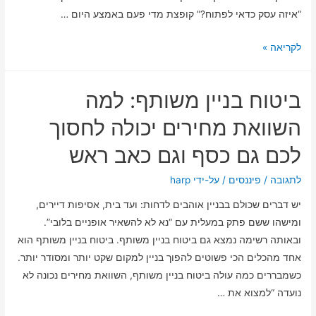
“איזה עסק כדאי לפתוח?” קופצת מדי פעם באמצע היום …
איזה
לקריאה »
עסק
כדאי
ביטוח בניין משותף: למה
לפתוח
–
השוואת מחירים יכולה לחסוך
בדקנו
לכם גם כסף וגם כאב ראש
מה
הכי
לתגובה
/
פיננסים
/ על-ידי
harp
חכם
יש דברים שכולם בבניין אוהבים לדחות: ועד בית, אסיפות דיירים,
לעשות
ומישהו ששם פתק במעלית עם “נא לא להשאיר אופניים בלובי”.
ובאותה רשימה נמצא גם ביטוח בניין משותף. ביטוח בניין משותף הוא
אחד מהכלים הכי פשוטים להפוך בניין למקום שקט יותר ומסודר יותר.
כשמבררים כמה עולה ביטוח בניין משותף, השוואת מחירים נכונה לא
נועדה “למצוא את …