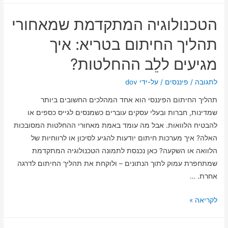
לחו"ל
הטכנולוגיה המתקדמת שמאחורי
בימי
מלחמה
תהליך החיתום בטריא: איך
ובמצבי
מגיעים ללֵב ההחלטות?
חירום
–
לתגובה
/
פיננסים
/ על-ידי
dov
כל
תהליך החיתום הפיננסי הוא אחד המהלכים החשובים ביותר
מה
שמדינות, חברות ובעלי עסקים עוברים כשמנסים לגייס כספים או
שצריך
להבטיח הלוואות. אבל מה עומד באמת מאחורי ההחלטות המסובכות
לדעת
האלה? איך מערכות חיתום יודעות להגיע לסיכון או לרווחיות של
בשביל
הלוואה או השקעה? כאן נכנסת לתמונה הטכנולוגיה המתקדמת
לשרוד
שמתחפרת עמוק לתוך הנתונים – ולוקחת את תהליך החיתום לדרגה
בסטייל
אחרת. …
הטכנולוגיה
לקריאה »
המתקדמת
שמאחורי