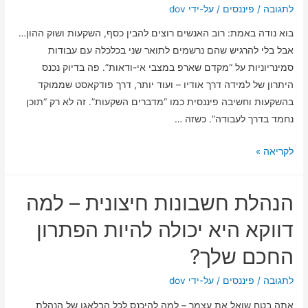
חשבון
לתגובה
/
פיננסים
/ על-ידי
dov
בוא נודה באמת: רוב האנשים רוצים להבין כסף, השקעות ושוק ההון…
אבל בלי להרגיש שהם נרשמים לתואר שני בכלכלה עם עבודות
סמינריוניות על “מקדם שארפ במצבי אי-ודאות”. פה בדיוק נכנס
היתרון של למידה דרך אודיו – ועוד יותר, דרך פודקאסט שממוקד
בהשקעות וחשיבה פיננסית כמו “מדברים השקעות”. זה לא רק “תוכן
נחמד בדרך לעבודה”. כשזה …
היתרונות
לקריאה »
של
למידה
הנהלת חשבונות חיצונית – למה
פיננסית
עמוקה
דווקא היא יכולה להיות הפתרון
דרך
החכם שלך?
הפודקאסט
“מדברים
לתגובה
/
פיננסים
/ על-ידי
dov
השקעות”
אתה בטח שואל את עצמך – למה להיכנס לכל הבלאגן של הנהלת
–