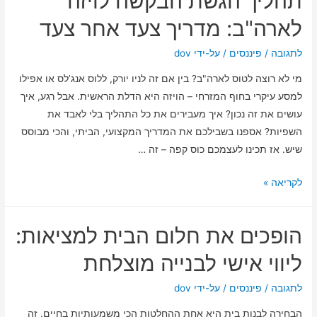
תהליך הגשת הבקשה לויזה
ליצירת
תוכנית
לארה"ב: מדריך צעד אחר צעד
כלכלית
שתעניק
לתגובה
/
פיננסים
/ על-ידי
dov
לך
מי לא רוצה לטוס לארה"ב? בין אם זה לניו יורק, ללוס אנג’לס או אפילו
שקט
למסע עיקרי בחוף המזרחי – הויזה היא הדלת הראשית. אבל רגע, איך
נפשי
עושים את זה נכון? איך מעבירים את כל התהליך בלי לאבד את
השפיות? אספנו בשבילכם את המדריך המקצועי, הביתי, והכי מבוסס
שיש. אז תכינו לעצמכם כוס קפה – זה …
תהליך
לקריאה »
הגשת
הבקשה
הופכים את חלום הבית למציאות:
לויזה
לארה"ב:
ליווי אישי לבנייה מוצלחת
מדריך
צעד
לתגובה
/
פיננסים
/ על-ידי
dov
אחר
הבחירה לבנות בית היא אחת ההחלטות הכי משמעותיות בחיים. זה