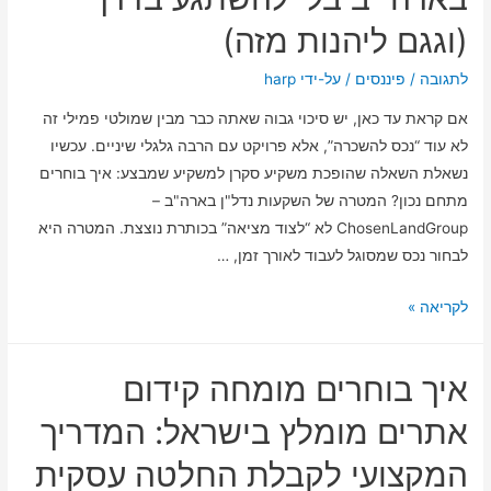
שרצית
(וגגם ליהנות מזה)
לדעת
(ועוד
לתגובה
/
פיננסים
/ על-ידי
harp
קצת)
אם קראת עד כאן, יש סיכוי גבוה שאתה כבר מבין שמולטי פמילי זה
בלי
לא עוד “נכס להשכרה”, אלא פרויקט עם הרבה גלגלי שיניים. עכשיו
ללכת
נשאלת השאלה שהופכת משקיע סקרן למשקיע שמבצע: איך בוחרים
לאיבוד
מתחם נכון? המטרה של השקעות נדל"ן בארה"ב –
בדרך
ChosenLandGroup לא “לצוד מציאה” בכותרת נוצצת. המטרה היא
לבחור נכס שמסוגל לעבוד לאורך זמן, …
איך
לקריאה »
לבחור
מתחם
איך בוחרים מומחה קידום
מולטי
פמילי
אתרים מומלץ בישראל: המדריך
בארה״ב
המקצועי לקבלת החלטה עסקית
בלי