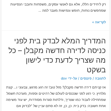
רק ליחידים הללו, אלא גם לאנשי עסקים, משפחות וחובבי הנסיעות
שמחפשים נוחות, חופש וגמישות מעבר למה …
לא
לקריאה »
רק
למולטי-מיליונרים:
המדריך המלא לבדק בית לפני
כיצד
טיסות
כניסה לדירה חדשה מקבלן – כל
פרטיות
מה שצריך לדעת כדי לישון
הופכות
לנגישות
בשקט
יותר
לתגובה
/
פיננסים
/ על-ידי
dov
אז קניתם דירה חדשה מקבלן? מזל טוב! זה רגע מרגש, צבעוני ו… קצת
מלחיץ. כי רגע לפני שנכנסים לעולם של רהיטים וספות, מערכת חשמל
שמתחילה לעבוד כמו שצריך, ודלתות סגרות מסודרות, יש עוד משימה
אחת חשובה: בדק בית. כן, כן, זה לא סתם עניין של "לבדוק אם