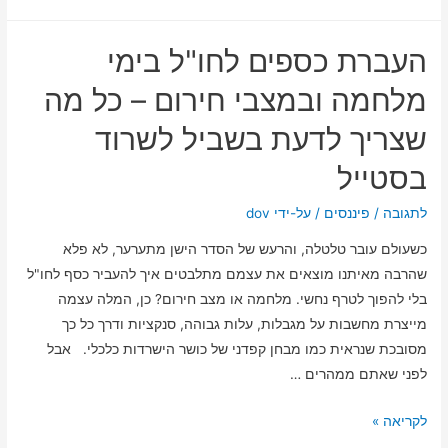
כלכלי
ברכישת
העברת כספים לחו"ל בימי
דירה
מקבלן
מלחמה ובמצבי חירום – כל מה
בחיפה
שצריך לדעת בשביל לשרוד
–
איך
בסטייל
חוות
דעת
לתגובה
/
פיננסים
/ על-ידי
dov
שמאי
כשעולם עובר טלטלה, והרעש של הסדר הישן מתערער, לא פלא
מוקדמת
שהרבה מאיתנו מוצאים את עצמם מתלבטים איך להעביר כסף לחו"ל
הופכת
בלי להפוך לטרף נחשי. מלחמה או מצב חירום? כן, המלה עצמה
את
מייצרת מחשבות על מגבלות, עלות גבוהה, סנקציות ודרך כל כך
כל
מסובכת שנראית כמו מבחן קפדני של כושר הישרדות כלכלי. אבל
ההבדל?
לפני שאתם ממהרים …
העברת
לקריאה »
כספים