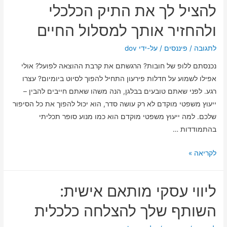
הופך
להציל לך את התיק הכלכלי
את
ולהחזיר אותך למסלול החיים
תהליך
הירושה
לתגובה
/
פיננסים
/ על-ידי
dov
לפשוט
נכנסתם ללופ של חובות? הרגשתם את קרבת ההוצאה לפועל? אולי
ורגוע
אפילו לשמוע על חדלות פירעון התחיל להפוך לסיוט ביומיום? עצרו
יותר
רגע. לפני שאתם טובעים בבלגן, הנה משהו שאתם חייבים להבין –
ייעוץ משפטי מוקדם לא רק עושה סדר, הוא יכול להפוך את כל הסיפור
שלכם. למה ייעוץ משפטי מוקדם הוא כמו מנוע סופר תכליתי
בהתמודדות …
למה
לקריאה »
ייעוץ
משפטי
ליווי עסקי מותאם אישית:
מוקדם
יכול
השותף שלך להצלחה כלכלית
להציל