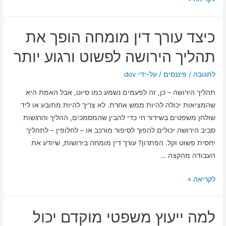
בשקט
קניית
דירה
כיצד עורך דין מומחה הופך את
חלק
יותר
תהליך הירושה לפשוט ורגוע יותר
עם
ליווי
לתגובה
/
פיננסים
/ על-ידי
dov
של
תהליך הירושה – כן, זה לפעמים נשמע כמו סיוט, אבל האמת היא
שמאי
שהמציאות יכולה להיות ממש אחרת. לא צריך להיות מתובע או ליד
מקרקעין
שולחן משפטים בשידור חי כדי להבין שהמסמכים, ההליך והרגשות
מהשורה
סביב הירושה יכולים להפוך לסיפור מורכב או – לחלופין – לתהליך
הראשונה
יחסית פשוט וקל. הפתרון? עורך דין מומחה בירושות, שיודע את
העבודה מהקצה …
כיצד
לקריאה »
עורך
דין
למה ייעוץ משפטי מוקדם יכול
מומחה