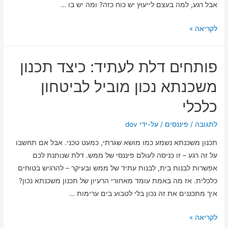
אבל רגע, למה בעצם לייעוץ יש כוח כזה? ומה יש בו …
כיצד
לקריאה »
ייעוץ
משכנתאות
פותחים דלת לעתיד: כיצד תכנון
משדרג
את
משכנתא נכון מוביל לביטחון
כוח
כלכלי
המיקוח
שלך
לתגובה
/
פיננסים
/ על-ידי
dov
מול
תכנון משכנתא נשמע כמו מושא שגרתי, כמעט טכני. אבל אם תחשבו
הבנקים
על זה רגע – זו כניסה לעולם פיננסי של ממש. דלת שנותנת לכם
–
אפשרות לבנות בית, לבנות עתיד של ממש ובעיקר – להרגיש בטוחים
7
כלכלית. אז מה באמת עומד מאחורי הרעיון של תכנון משכנתא נכון?
סודות
איך מתכננים את זה נכון בלי לטבוע בים ערימות …
מומחים
שכולם
פותחים
לקריאה »
צריכים