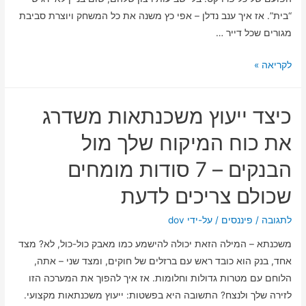
“בית”. אז איך ענב נדלן – אפי כץ משנה את כל המשחק ויוצרת סביבת
מגורים שכל דייר …
ענב
לקריאה »
נדל"ן
והדיירים:
כיצד ייעוץ משכנתאות משדרג
איך
להפוך
את כוח המיקוח שלך מול
שביעות
הבנקים – 7 סודות מומחים
רצון
לערך
שכולם צריכים לדעת
עליון
בלי
לתגובה
/
פיננסים
/ על-ידי
dov
לאבד
משכנתא – המילה הזאת יכולה להישמע כמו מאבק כול-כול, לא? מצד
את
אחד, בנק הוא כובד ראש עם ברזלים של חוקים, ומצד שני – אתה,
הראש
הלוחם עם מטרות גדולות וחלומות. אז איך להפוך את המערכה הזו
לזירה שלך ולנצח? התשובה היא בפשטות: ייעוץ משכנתאות מקצועי.