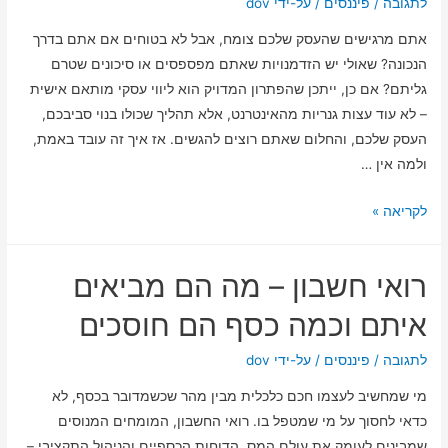
לך
לתגובה
/
פיננסים
/ על-ידי
dov
את
אתם מרגישים שהעסק שלכם צומח, אבל לא בטוחים אם אתם בדרך
התיק
הנכונה? שאולי יש הזדמנויות שאתם מפספסים או סיכונים שטרם
הכלכלי
גליתם? אם כן, ייתכן שהפתרון המדויק הוא ליווי עסקי מותאם אישית
ולהחזיר
– לא עוד עצות גנריות מהאינטרנט, אלא תהליך שכולו בנוי סביבכם,
אותך
העסק שלכם, והחלום שאתם רוצים להגשים. אז איך זה עובד באמת,
למסלול
ולמה אין …
החיים
ליווי
לקריאה »
עסקי
מותאם
רואי חשבון – מה הם מביאים
אישית:
השותף
איתם וכמה כסף הם חוסכים
שלך
להצלחה
לתגובה
/
פיננסים
/ על-ידי
dov
כלכלית
מי שמחשיב לעצמו חכם כלכלית מבין מהר שכשמדובר בכסף, לא
כדאי לחסוך על מי שמטפל בו. רואי החשבון, המומחים המנוסים
שמבינים לעומק את עולם המס, הדוחות הכספיים והניהול התקציבי –