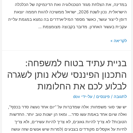
במדינה, את הצלחת מגזר הטכנולוגיה ואת הדינמיקה של הכלכלה
מהיר
הישראלית. נכון לשנת 2026, ישראל ממשיכה להוות חממה יוצאת
וכיפי
דופן לייצור עושר, כאשר מספר המיליארדרים בה נמצא במגמת עלייה
עקבית בעשור האחרון. מדובר בקבוצה מצומצמת …
כמה
לקריאה »
מיליארדרים
יש
בניית עתיד בטוח למשפחה:
בישראל:
המדריך
התכנון הפיננסי שלא נותן לשגרה
המלא
לבלוע לכם את החלומות
לעושר
הקיצוני
לתגובה
/
פיננסים
/ על-ידי
dov
בישראל
יש שני סוגי משפחות: אלה שמדברות על “יום אחד נעשה סדר בכסף”,
ואלה שיום אחד באמת עשו סדר… ומאז הן ישנות טוב יותר. החדשות
הטובות? לא צריך להיות גאונים, לא צריך להיות עשירים, ולא צריך
לחיות על אקסלים מקודדים בצבעים (למרות שיש אנשים שזה עושה