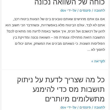
כוחה של השוואה נכונה
תקבלו
מימון
לתגובה
/
פיננסים
/ על-ידי
dov
בנקאי
אם גם אתם מרגישים שאתם טובעים בים של הצעות ביטוח רכב,
בלי
אתם לא לבד. עולם הביטוח מלא באפשרויות, וכשהדבר הכי חשוב הוא
לסיים
להגן על רכושכם ועל הכיס, איך אפשר באמת לדעת מה מתאים לכם?
עם
התשובה הזאת מתחילה ונגמרת פה – השוואה נכונה ומדויקת בין
הלחץ
הפוליסות השונות. כי כשאתם מבינים את המשחק, אתם יכולים
של
לחסוך לא …
חיי
היום-יום
בחירת
לקריאה »
ביטוח
הרכב
כל מה שצריך לדעת על ניתוק
האופטימלי:
כוחה
תושבות מס כדי להימנע
של
מתשלומים מיותרים
השוואה
נכונה
לתגובה
/
פיננסים
/ על-ידי
dov