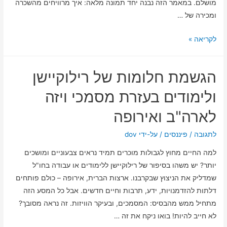
מושלם. במאמר הזה נבנה יחד תמונה מלאה: איך מרוויחים מהשכרה
ומכירה של …
יצירת
לקריאה »
הכנסה
פסיבית
הגשמת חלומות של רילוקיישן
יציבה
ממכונות
ולימודים בעזרת מסמכי ויזה
אוטומטיות
לארה"ב ואירופה
–
הסיפור
לתגובה
/
פיננסים
/ על-ידי
dov
האמיתי
למה החיים מחוץ לגבולות מוכרים תמיד נראים צבעוניים ומושכים
מאחורי
יותר? יש משהו בסיפור של רילוקיישן ללימודים או עבודה בחו"ל
הכסף
שמדליק את הניצוץ שבקרבנו. ארצות הברית, אירופה – כולם פותחים
שעובד
דלתות להזדמנויות, ידע, תרבות וחיים חדשים. אבל כל המסע הזה
לבד
מתחיל ממש מהבסיס: המסמכים, ובעיקר הוויזות. זה נראה מסובך?
לא חייב להיות! בואו ניקח את זה …