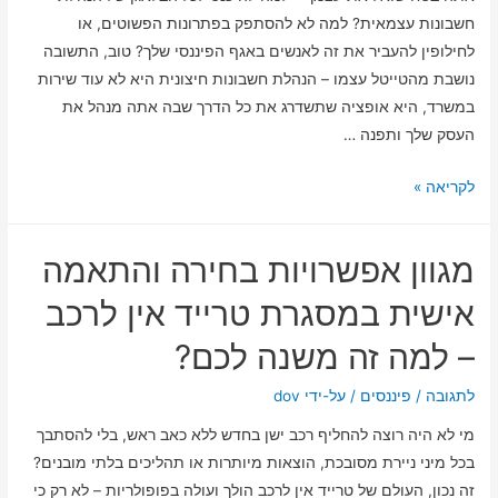
חשבונות עצמאית? למה לא להסתפק בפתרונות הפשוטים, או
למה
לחילופין להעביר את זה לאנשים באגף הפיננסי שלך? טוב, התשובה
זה
נושבת מהטייטל עצמו – הנהלת חשבונות חיצונית היא לא עוד שירות
מרגיש
במשרד, היא אופציה שתשדרג את כל הדרך שבה אתה מנהל את
כמו
העסק שלך ותפנה …
קיצור
דרך
הנהלת
לקריאה »
חכם?
חשבונות
חיצונית
מגוון אפשרויות בחירה והתאמה
–
למה
אישית במסגרת טרייד אין לרכב
דווקא
– למה זה משנה לכם?
היא
יכולה
לתגובה
/
פיננסים
/ על-ידי
dov
להיות
מי לא היה רוצה להחליף רכב ישן בחדש ללא כאב ראש, בלי להסתבך
הפתרון
בכל מיני ניירת מסובכת, הוצאות מיותרות או תהליכים בלתי מובנים?
החכם
זה נכון, העולם של טרייד אין לרכב הולך ועולה בפופולריות – לא רק כי
שלך?