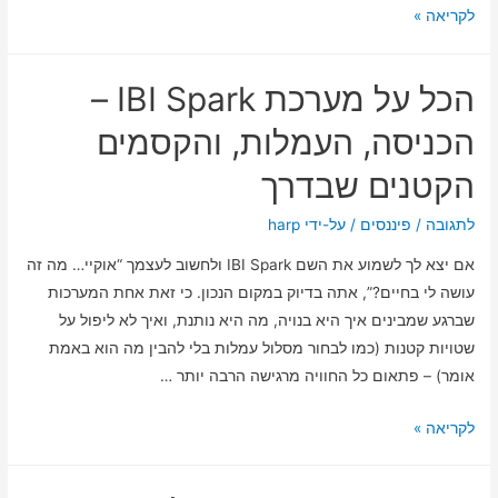
ביטוח
לקריאה »
בניין
משותף:
הכל על מערכת IBI Spark –
למה
השוואת
הכניסה, העמלות, והקסמים
מחירים
הקטנים שבדרך
יכולה
לחסוך
לתגובה
/
פיננסים
/ על-ידי
harp
לכם
אם יצא לך לשמוע את השם IBI Spark ולחשוב לעצמך “אוקיי… מה זה
גם
עושה לי בחיים?”, אתה בדיוק במקום הנכון. כי זאת אחת המערכות
כסף
שברגע שמבינים איך היא בנויה, מה היא נותנת, ואיך לא ליפול על
וגם
שטויות קטנות (כמו לבחור מסלול עמלות בלי להבין מה הוא באמת
כאב
אומר) – פתאום כל החוויה מרגישה הרבה יותר …
ראש
הכל
לקריאה »
על
מערכת