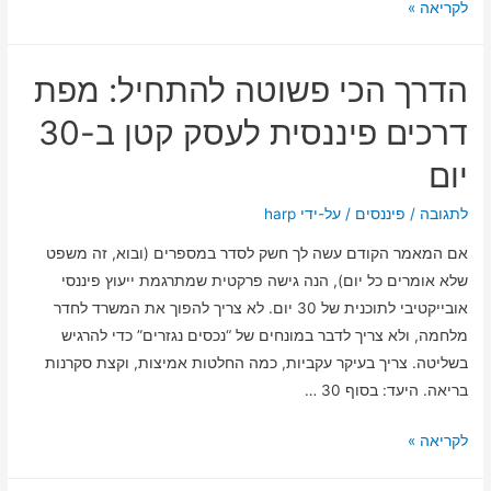
איך
לקריאה »
להפוך
את
הדרך הכי פשוטה להתחיל: מפת
התוכנית
השנתית
דרכים פיננסית לעסק קטן ב-30
שלכם
יום
ללוח
מחוונים
לתגובה
/
פיננסים
/ על-ידי
harp
שמרגיש
אם המאמר הקודם עשה לך חשק לסדר במספרים (ובוא, זה משפט
כמו
שלא אומרים כל יום), הנה גישה פרקטית שמתרגמת ייעוץ פיננסי
משחק
אובייקטיבי לתוכנית של 30 יום. לא צריך להפוך את המשרד לחדר
מלחמה, ולא צריך לדבר במונחים של “נכסים נגזרים” כדי להרגיש
בשליטה. צריך בעיקר עקביות, כמה החלטות אמיצות, וקצת סקרנות
בריאה. היעד: בסוף 30 …
הדרך
לקריאה »
הכי