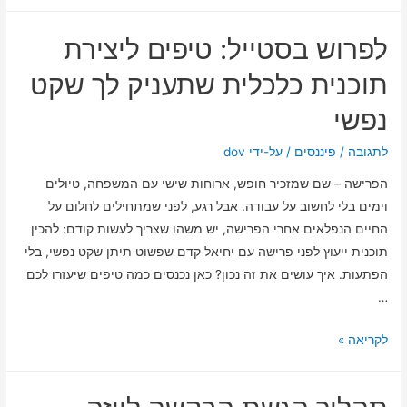
דלת
לדעת
לעתיד:
לפרוש בסטייל: טיפים ליצירת
כיצד
תכנון
תוכנית כלכלית שתעניק לך שקט
משכנתא
נפשי
נכון
מוביל
לתגובה
/
פיננסים
/ על-ידי
dov
לביטחון
הפרישה – שם שמזכיר חופש, ארוחות שישי עם המשפחה, טיולים
כלכלי
וימים בלי לחשוב על עבודה. אבל רגע, לפני שמתחילים לחלום על
החיים הנפלאים אחרי הפרישה, יש משהו שצריך לעשות קודם: להכין
תוכנית ייעוץ לפני פרישה עם יחיאל קדם שפשוט תיתן שקט נפשי, בלי
הפתעות. איך עושים את זה נכון? כאן נכנסים כמה טיפים שיעזרו לכם
…
לפרוש
לקריאה »
בסטייל:
טיפים