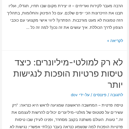
צעד
הרבה מעבר לקירות ואריחים – זו יצירת מקום שבו תחיו, תגדלו, ועליו
תבנו את הזיכרונות הכי יפים שלכם. עם כל הפינוק והחלומות, בתהליך
הזה טמונות לא מעט מורכבות. הפתרון? ליווי אישי מקצועי עם כוכבי
הצפון לדרך הכוללת. איך עושים את זה נכון? למה זה כל …
הופכים
לקריאה »
את
חלום
לא רק למולטי-מיליונרים: כיצד
הבית
למציאות:
טיסות פרטיות הופכות לנגישות
ליווי
יותר
אישי
לבנייה
לתגובה
/
פיננסים
/ על-ידי
dov
מוצלחת
טיסה פרטית – המחשבה הראשונה שמגיעה לראש היא כנראה: "רק
עשירים על סטטוס של מולטי-מיליונרים יכולים להרשות לעצמם את
זה." טעות. העולם משתנה בקצב מסחרר, ופנינו לעידן שבו טיסות
פרטיות הופכות למה שנשמע כנראה בעבר כבלתי אפשרי: נגישות לא