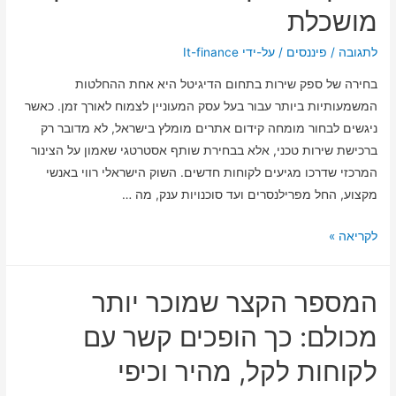
להשתגע
מושכלת
בדרך
(וגגם
לתגובה
/
פיננסים
/ על-ידי
It-finance
ליהנות
בחירה של ספק שירות בתחום הדיגיטל היא אחת ההחלטות
מזה)
המשמעותיות ביותר עבור בעל עסק המעוניין לצמוח לאורך זמן. כאשר
ניגשים לבחור מומחה קידום אתרים מומלץ בישראל, לא מדובר רק
ברכישת שירות טכני, אלא בבחירת שותף אסטרטגי שאמון על הצינור
המרכזי שדרכו מגיעים לקוחות חדשים. השוק הישראלי רווי באנשי
מקצוע, החל מפרילנסרים ועד סוכנויות ענק, מה …
איך
לקריאה »
בוחרים
מומחה
המספר הקצר שמוכר יותר
קידום
אתרים
מכולם: כך הופכים קשר עם
מומלץ
לקוחות לקל, מהיר וכיפי
בישראל:
המדריך