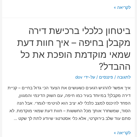
הגשמת
לקריאה »
חלומות
של
ביטחון כלכלי ברכישת דירה
רילוקיישן
ולימודים
מקבלן בחיפה – איך חוות דעת
בעזרת
שמאי מוקדמת הופכת את כל
מסמכי
ויזה
ההבדל?
לארה"ב
ואירופה
לתגובה
/
פיננסים
/ על-ידי
dov
איך אפשר להרגיש רגועים כשעושים את הצעד הכי גדול בחיים – קניית
דירה מקבלן? במיוחד בעיר כמו חיפה, עם השוק הדינמי והמגוון,
הפחד להיכנס למצב כלכלי לא יציב הוא לגיטימי לגמרי. אבל הנה
הסוד, שמשחרר אותך מכל החששות – חוות דעת שמאי מוקדמת. לא
סתם עוד שלב בירוקרטי, אלא כלי אסטרטגי שיודע לתת לך שקט …
ביטחון
לקריאה »