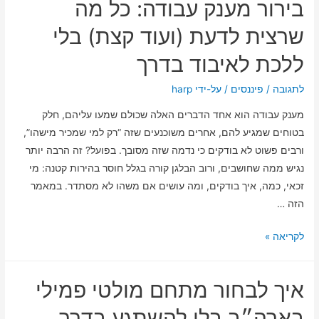
בירור מענק עבודה: כל מה
IBI
Spark
שרצית לדעת (ועוד קצת) בלי
–
ללכת לאיבוד בדרך
הכניסה,
העמלות,
לתגובה
/
פיננסים
/ על-ידי
harp
והקסמים
מענק עבודה הוא אחד הדברים האלה שכולם שמעו עליהם, חלק
הקטנים
בטוחים שמגיע להם, אחרים משוכנעים שזה “רק למי שמכיר מישהו”,
שבדרך
ורבים פשוט לא בודקים כי נדמה שזה מסובך. בפועל? זה הרבה יותר
נגיש ממה שחושבים, ורוב הבלגן קורה בגלל חוסר בהירות קטנה: מי
זכאי, כמה, איך בודקים, ומה עושים אם משהו לא מסתדר. במאמר
הזה …
בירור
לקריאה »
מענק
עבודה:
איך לבחור מתחם מולטי פמילי
כל
מה
בארה״ב בלי להשתגע בדרך