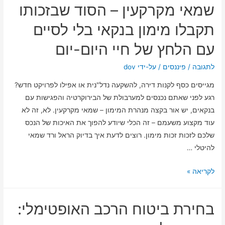
שמאי מקרקעין – הסוד שבזכותו
תהליך
החיתום
תקבלו מימון בנקאי בלי לסיים
בטריא:
עם הלחץ של חיי היום-יום
איך
מגיעים
לתגובה
/
פיננסים
/ על-ידי
dov
ללֵב
מגייסים כסף לקנות דירה, להשקעה נדל"נית או אפילו לפרויקט חדש?
ההחלטות?
רגע לפני שאתם נכנסים למערבולת של הבירוקרטיה והפגישות עם
בנקאים, יש אור בקצה מנהרת המימון – שמאי מקרקעין. לא, זה לא
עוד מקצוע משעמם – זה הכלי שיודע להפוך את האיכות של הנכס
שלכם לזכות זכות מימון. רוצים לדעת איך בדיוק הראל ורד שמאי
להיטלי …
שמאי
לקריאה »
מקרקעין
–
בחירת ביטוח הרכב האופטימלי:
הסוד
שבזכותו