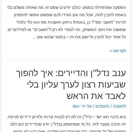
הפסקה שמתחילה במסע: כולם יודעים שמס זה מה שאתה משלם בלי
באמת להבין למה, אבל מה אם תגידו לכם שפשוט אפשר להפסיק
להיות "תושבי מס"? כן, באמת! ניתוק תושבות מס הוא כלי כלכלי
שמשנה את חוקי המשחק, וזה לגמרי לא רק ל"חשובים" או למיליונרים.
כל אחד יכול להבין וליישם את זה – בתנאי שהוא שם …
כל
לקריאה »
מה
שצריך
ענב נדל"ן והדיירים: איך להפוך
לדעת
על
שביעות רצון לערך עליון בלי
ניתוק
לאבד את הראש
תושבות
מס
לתגובה
/
פיננסים
/ על-ידי
dov
כדי
בוא נדבר רגע ישר – נדל"ן זה לא רק לבנות קירות ולזרוק דיירים פנימה.
להימנע
זה הרבה מעבר לזה. כל מי שמתעסק בנדל"ן יודע שהדיירים הם הלב
מתשלומים
הפועם של כל פרויקט. בלי שביעות רצון שלהם, שום בניין לא ירגיש
מיותרים