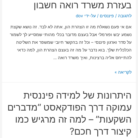
בעזרת משרד רואה חשבון
שאתה
במבחן
לתגובה
/
פיננסים
/ על-ידי
dov
קבלה
אם אי פעם נשאלת מה זו הצהרת הון, אתה לא לבד. זה נושא שקצת
נשמע יבש ופורמלי אבל בעצם מדובר בכלי מהותי שמסייע לך לשמור
על סדר וארגון פיננסי – וכל זה בהקשר חיובי שמשפר את השליטה
הכלכלית שלך. בוא נדבר על מה זה בעצם הצהרת הון, למה כדאי
להתייחס אליה ברצינות, ואיך משרד רואה …
משמעות
לקריאה »
הצהרת
הון
היתרונות של למידה פיננסית
וההתמודדות
הנכונה
עמוקה דרך הפודקאסט “מדברים
איתה
השקעות” – למה זה מרגיש כמו
בעזרת
משרד
קיצור דרך חכם?
רואה