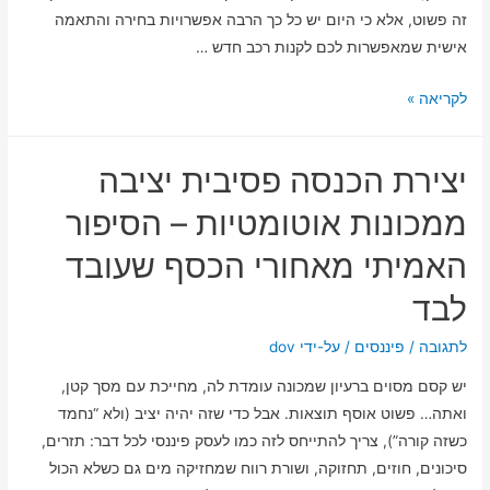
זה פשוט, אלא כי היום יש כל כך הרבה אפשרויות בחירה והתאמה
אישית שמאפשרות לכם לקנות רכב חדש …
מגוון
לקריאה »
אפשרויות
בחירה
יצירת הכנסה פסיבית יציבה
והתאמה
אישית
ממכונות אוטומטיות – הסיפור
במסגרת
האמיתי מאחורי הכסף שעובד
טרייד
אין
לבד
לרכב
–
לתגובה
/
פיננסים
/ על-ידי
dov
למה
יש קסם מסוים ברעיון שמכונה עומדת לה, מחייכת עם מסך קטן,
זה
ואתה… פשוט אוסף תוצאות. אבל כדי שזה יהיה יציב (ולא “נחמד
משנה
כשזה קורה”), צריך להתייחס לזה כמו לעסק פיננסי לכל דבר: תזרים,
לכם?
סיכונים, חוזים, תחזוקה, ושורת רווח שמחזיקה מים גם כשלא הכול