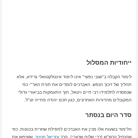
ייחודיות המסלול
לימוד הקבלה ב"שובי נפשי" אינו לימוד אינטלקטואלי גרידא, אלא
תהליך של זיכוך הנפש. האברכים לומדים את תורת האר"י כפי
שנמסרה לתלמידו רבי חיים ויטאל, תוך התעמקות בביאורי גדולי
המקובלים מהדורות האחרונים, כגון חכם יהודה פתייה זצ"ל.
סדר היום בנסתר
הלימוד בשעות אלו מכין את האברכים לתפילת שחרית בכוונות, כפי
שהנחיל הרש"ש (רבי שלום שרעבי). הרב
עזריאל מנצור
, ששימש את