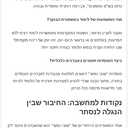
כרסו בש"ס ופוסקים", וכן רמה רוחנית ומוסרית גבוהה.
מהי המשמעות של לימוד באשמורת הבוקר?
מעבר לעניין הרוחני, השעות המוקדמות מאפשרות לימוד רציף ללא
הפרעות, בטלפונים או ברעשי היום-יום. זהו זמן של ריכוז מקסימלי
שבו התורה נקנית בנפש הלומד בצורה חזקה יותר.
כיצד המוסדות תומכים באברכים כלכלית?
מוסדות "שובי נפשי" דואגים למלגות מכובדות לאברכים העמלים
בתורה, מתוך הבנה שכדי להגיע למצוינות תורנית על הלומד להיות
פנוי מדאגות פרנסה ככל הניתן.
נקודות למחשבה: החיבור שבין
הנגלה לנסתר
אחד המאפיינים הייחודיים של "שובי נפשי" הוא שהאברכים אינם "רק