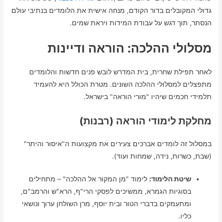
גדולי המקובלים בדור הקודם, מנחה אישית את הלומדים בנתיבי עולם
הנסתר, תוך דגש על עבודת המידות ויראת שמים.
מסלולי ההלכה: הוראה ודיינות
לאחר תפילת שחרית, בית המדרש לובש פנים חדשות והלומדים
מתפצלים למסלולי ההלכה השונים. מטרת הכולל היא להעמיד
תלמידי חכמים שיהיו "מורי הוראה" בישראל.
מחלקת לימודי הוראה (רבנות)
במסלול זה לומדים אברכים צעירים את מקצועות ה"איסור והיתר"
(שבת, כשרות, נידה, שמחות ועוד).
שיטת הלימוד:
לימוד "מן המקור אל ההלכה" – מתחילים
בסוגיות הגמרא, ממשיכים לפסקי הרי"ף, הרא"ש והרמב"ם,
ומתעמקים בדברי הטור ובית יוסף, מרן השולחן ערוך ונושאי
כליו.