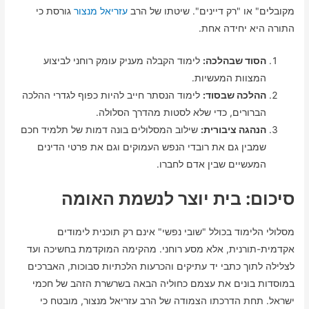
מקובלים" או "רק דיינים". שיטתו של הרב
עזריאל מנצור
גורסת כי
התורה היא יחידה אחת.
הסוד שבהלכה:
לימוד הקבלה מעניק עומק רוחני לביצוע
המצוות המעשיות.
ההלכה שבסוד:
לימוד הנסתר חייב להיות כפוף לגדרי ההלכה
הברורים, כדי שלא לסטות מהדרך הסלולה.
הנהגה ציבורית:
שילוב המסלולים בונה דמות של תלמיד חכם
שמבין גם את רובדי הנפש העמוקים וגם את פרטי הדינים
המעשיים שבין אדם לחברו.
סיכום: בית יוצר לנשמת האומה
מסלולי הלימוד בכולל "שובי נפשי" אינם רק תוכנית לימודים
אקדמית-תורנית, אלא מסע רוחני. מהקימה המוקדמת בחשיכה ועד
לצלילה לתוך כתבי יד עתיקים והכרעות הלכתיות סבוכות, האברכים
במוסדות בונים את עצמם כחוליה הבאה בשרשרת הזהב של חכמי
ישראל. תחת הדרכתו הצמודה של הרב עזריאל מנצור, מובטח כי