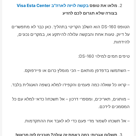
מלאו את טופס
בקשה לויזה לארה"ב Visa Esta Center
בצורה שלא תגרום לכם להזיע
הטופס DS-160 הוא השלב הקריטי בתהליך. כאן כבר לא מתפשרים
על דיוק. טעות אחת והבקשה עלולה להיתקע או, במקרים נכונים,
להידחות.
טיפים חמים למילוי DS-160:
– השתמשו בדפדפן מותאם – הכי מומלץ כרום או פיירפוקס.
– קראו כל שאלה כמה פעמים והקפידו למלא בשפה האנגלית בלבד.
– מותגים, תאריכים, ומספרי דרכון – אל תשכחו! כדאי למלא עם כל
המסמכים לידכם.
– אל תשכחו לשמור מדי פעם כדי לא לאבד את ההתקדמות.
תשלום אגרות: כמה באמת זה עולה? מוכנים לזה מראש!