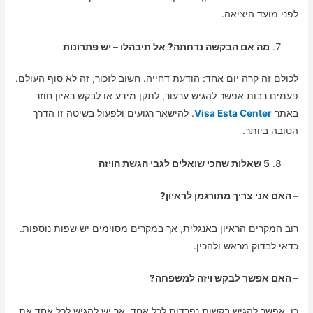
לפני מועד היציאה.
מה אם הבקשה נדחתה? אל תיבהלו – יש פתרונות
לכולם זה קרה יום אחד: הודעת דחייה. חשוב לזכור, זה לא סוף העולם.
פעמים רבות אפשר להגיש ערעור, לתקן מידע או לבקש ראיון חוזר
באתר
Visa Esta Center
. להישאר רגועים ולפעול בשיטה זו הדרך
הטובה ביותר.
5 שאלות שהכי שואלים לגבי הגשת הויזה
– האם אני צריך מתורגמן לראיון?
רוב המקרים הראיון באנגלית, אך במקרים מסוימים יש שפות נוספות.
כדאי לבדוק מראש ולהכין.
– האם אפשר לבקש ויזה למשפחה?
כן, אפשר להגיש בקשות נפרדות לכל אחד, אך יש להגיש לכל אחד את