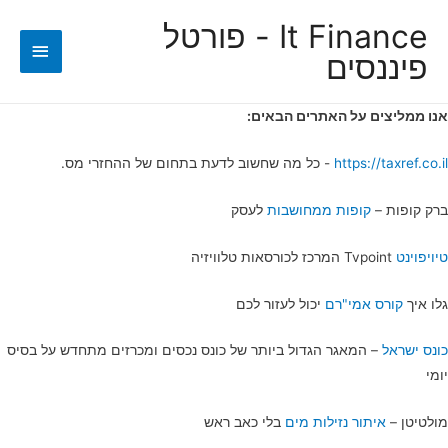
It Finance - פורטל
תפריט
פיננסים
ראשי
​אנו ממליצים על האתרים הבאים:
https://taxref.co.il
-​ כל מה שחשוב לדעת בתחום של ההחזרי מס.
ברק קופות –
קופות ממחושבות
לעסק
טיויפוינט
Tvpoint המרכז לכורסאות טלוויזיה
גלו איך
קורס אמי"רם
יכול לעזור לכם
כונס ישראל
– המאגר הגדול ביותר של כונס נכסים ומכרזים מתחדש על בסיס
יומי
מולטיטן –
איתור נזילות מים
בלי כאב ראש